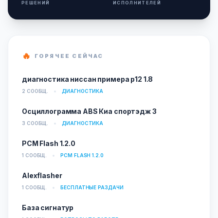
РЕШЕНИЙ
ИСПОЛНИТЕЛЕЙ
🔥
ГОРЯЧЕЕ СЕЙЧАС
диагностика ниссан примера р12 1.8
2 СООБЩ.
ДИАГНОСТИКА
Осциллограмма ABS Киа спортэдж 3
3 СООБЩ.
ДИАГНОСТИКА
PCM Flash 1.2.0
1 СООБЩ.
PCM FLASH 1.2.0
Alexflasher
1 СООБЩ.
БЕСПЛАТНЫЕ РАЗДАЧИ
База сигнатур