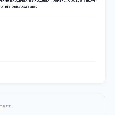
дение входных/выходных транзисторов, а также
оты пользователя.
ТВЕТ.