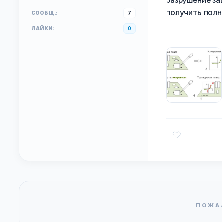
разрушение за
получить полн
СООБЩ.:
7
ЛАЙКИ:
0
ПОЖА