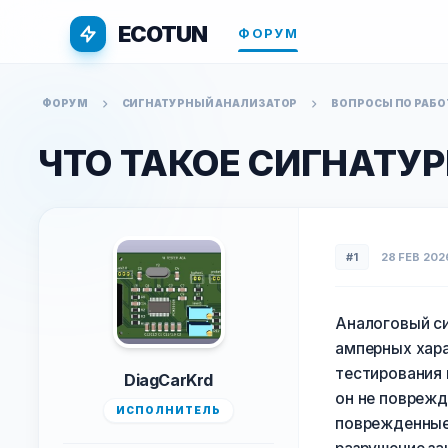
ECOTUN
ФОРУМ
ФОРУМ
СИГНАТУРНЫЙ АНАЛИЗАТОР
ВОПРОСЫ ПО РАБО
ЧТО ТАКОЕ СИГНАТУ
#1
28 FEB 202
Аналоговый си
амперных хара
тестирования 
DiagCarKrd
он не поврежд
ИСПОЛНИТЕЛЬ
поврежденные 